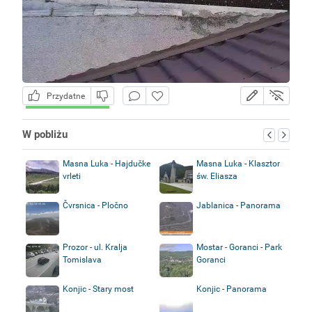
Przydatne
W pobliżu
Masna Luka - Hajdučke
Masna Luka - Klasztor
vrleti
św. Eliasza
Čvrsnica - Pločno
Jablanica - Panorama
Prozor - ul. Kralja
Mostar - Goranci - Park
Tomislava
Goranci
Konjic - Stary most
Konjic - Panorama