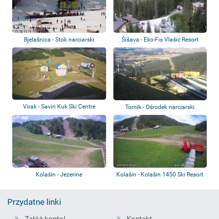
Bjelašnica - Stok narciarski
Šišava - Eko-Fis Vlašić Resort
Virak - Savin Kuk Ski Centre
Tornik - Ośrodek narciarski
Kolašin - Jezerine
Kolašin - Kolašin 1450 Ski Resort
Przydatne linki
Załóż konto!
Kontakt