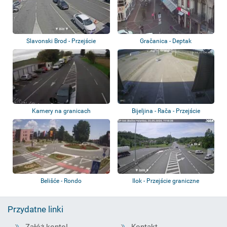
Slavonski Brod - Przejście
Gračanica - Deptak
graniczne
Kamery na granicach
Bijeljina - Rača - Przejście
graniczne
Belišće - Rondo
Ilok - Przejście graniczne
Przydatne linki
Załóż konto!
Kontakt