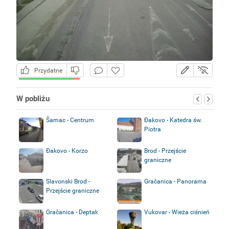
Przydatne
W pobliżu
Šamac - Centrum
Đakovo - Katedra św.
Piotra
Đakovo - Korzo
Brod - Przejście
graniczne
Slavonski Brod -
Gračanica - Panorama
Przejście graniczne
Gračanica - Deptak
Vukovar - Wieża ciśnień