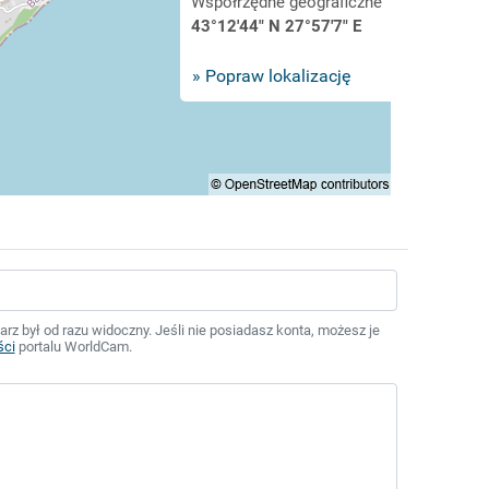
Współrzędne geograficzne
43°12'44" N 27°57'7" E
» Popraw lokalizację
z był od razu widoczny. Jeśli nie posiadasz konta, możesz je
ści
portalu WorldCam.