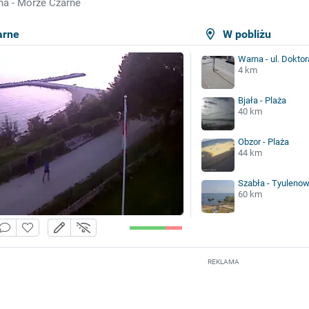
a - Morze Czarne
arne
W pobliżu
Warna - ul. Doktor
4 km
Bjała - Plaża
40 km
Obzor - Plaża
44 km
Szabła - Tyuleno
60 km
REKLAMA