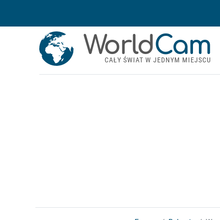
World
Cam
CAŁY ŚWIAT W JEDNYM MIEJSCU