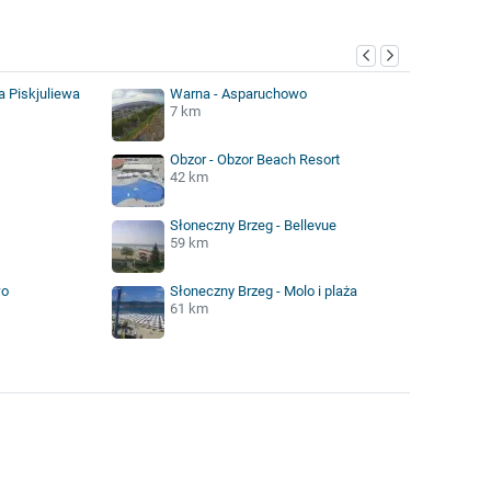
a Piskjuliewa
Warna - Asparuchowo
7 km
Obzor - Obzor Beach Resort
42 km
Słoneczny Brzeg - Bellevue
59 km
wo
Słoneczny Brzeg - Molo i plaża
61 km