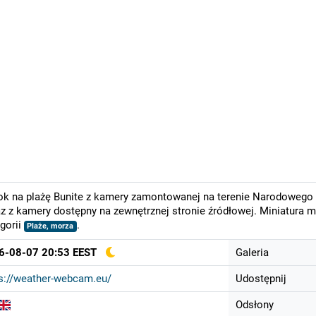
k na plażę Bunite z kamery zamontowanej na terenie Narodowego In
z z kamery dostępny na zewnętrznej stronie źródłowej. Miniatura 
gorii
.
Plaże, morza
6-08-07 20:53 EEST
Galeria
s://weather-webcam.eu/
Udostępnij
Odsłony