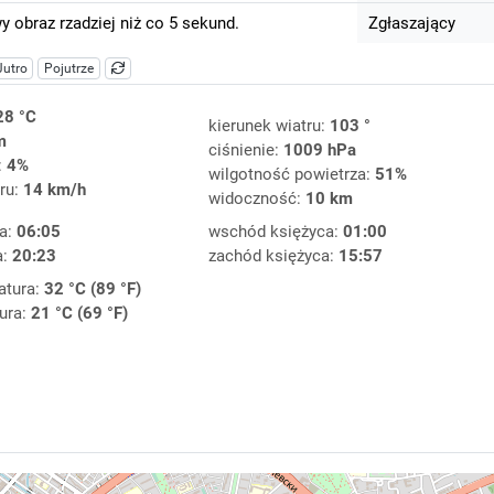
 obraz rzadziej niż co 5 sekund.
Zgłaszający
Jutro
Pojutrze
28 °C
kierunek wiatru:
103 °
m
ciśnienie:
1009 hPa
:
4%
wilgotność powietrza:
51%
ru:
14 km/h
widoczność:
10 km
a:
06:05
wschód księżyca:
01:00
a:
20:23
zachód księżyca:
15:57
atura:
32 °C (89 °F)
ura:
21 °C (69 °F)