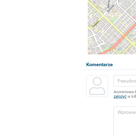
Komentarze
Anonimowe ko
założyć
w kil