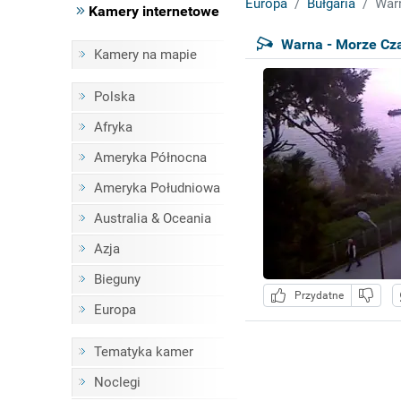
Europa
Bułgaria
Warn
Kamery internetowe
Warna - Morze Cz
Kamery na mapie
Polska
Afryka
Ameryka Północna
Ameryka Południowa
Australia & Oceania
Azja
Bieguny
Przydatne
Europa
Tematyka kamer
Noclegi