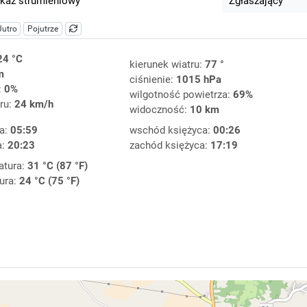
kaz strumieniowy
Zgłaszający
Jutro
Pojutrze
24 °C
kierunek wiatru:
77 °
m
ciśnienie:
1015 hPa
:
0%
wilgotność powietrza:
69%
ru:
24 km/h
widoczność:
10 km
a:
05:59
wschód księżyca:
00:26
a:
20:23
zachód księżyca:
17:19
atura:
31 °C (87 °F)
ura:
24 °C (75 °F)