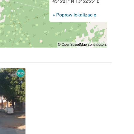
45°5'21" N 13°52'55" E
» Popraw lokalizację