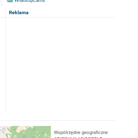
WhatsUpCams
Reklama
Współrzędne geograficzne