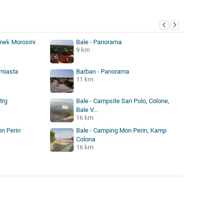
mek Morosini
Bale - Panorama
9 km
 miasta
Barban - Panorama
11 km
trg
Bale - Campsite San Polo, Colone,
Bale V...
16 km
n Perin
Bale - Camping Mon Perin, Kamp
Colona
16 km