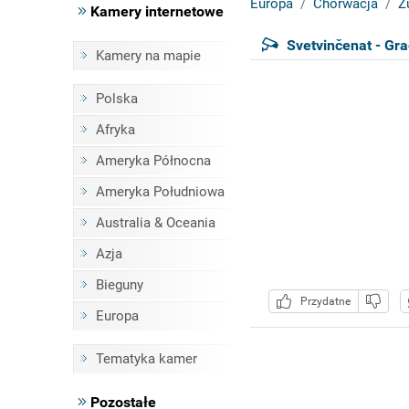
Europa
Chorwacja
Ż
Kamery internetowe
Svetvinčenat - Gra
Kamery na mapie
Polska
Afryka
Ameryka Północna
Ameryka Południowa
Australia & Oceania
Azja
Bieguny
Przydatne
Europa
Tematyka kamer
Pozostałe