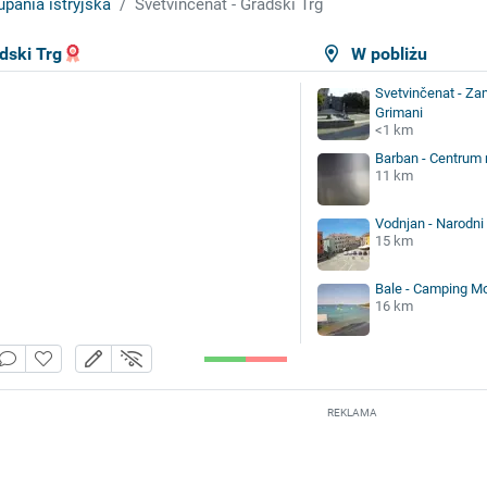
upania istryjska
Svetvinčenat - Gradski Trg
dski Trg
W pobliżu
Svetvinčenat - Za
Grimani
<1 km
Barban - Centrum
11 km
Vodnjan - Narodni 
15 km
Bale - Camping Mo
16 km
REKLAMA