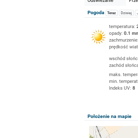
Odświeżanie
Prze
Pogoda
Teraz
Dzisiaj
temperatura:
opady:
0.1 m
zachmurzenie
prędkość wiat
wschód słońc
zachód słońc
maks. temper
min. temperat
Indeks UV:
8
Położenie na mapie