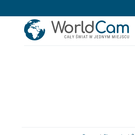
World
Cam
CAŁY ŚWIAT W JEDNYM MIEJSCU