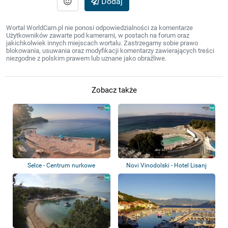
Dodaj
Wortal WorldCam.pl nie ponosi odpowiedzialności za komentarze
Użytkowników zawarte pod kamerami, w postach na forum oraz
jakichkolwiek innych miejscach wortalu. Zastrzegamy sobie prawo
blokowania, usuwania oraz modyfikacji komentarzy zawierających treści
niezgodne z polskim prawem lub uznane jako obraźliwe.
Zobacz także
Selce - Centrum nurkowe
Novi Vinodolski - Hotel Lisanj