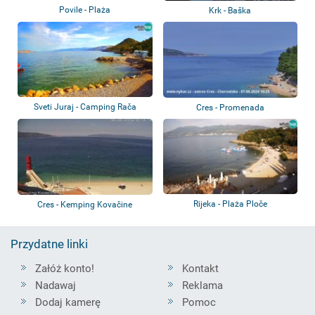
Povile - Plaża
Krk - Baška
Sveti Juraj - Camping Rača
Cres - Promenada
Rijeka - Plaża Ploče
Cres - Kemping Kovačine
Przydatne linki
Załóż konto!
Kontakt
Nadawaj
Reklama
Dodaj kamerę
Pomoc