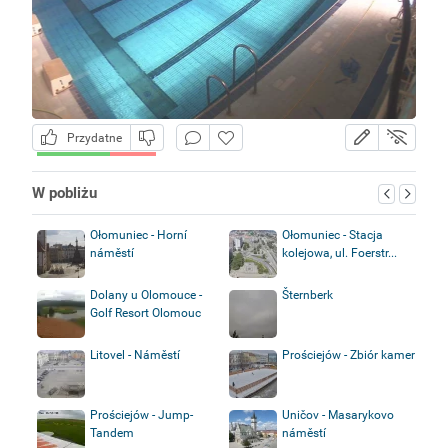
Przydatne
W pobliżu
Ołomuniec - Horní
Ołomuniec - Stacja
náměstí
kolejowa, ul. Foerstr...
Dolany u Olomouce -
Šternberk
Golf Resort Olomouc
Litovel - Náměstí
Prościejów - Zbiór kamer
Prościejów - Jump-
Uničov - Masarykovo
Tandem
náměstí