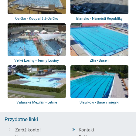
Osíčko - Koupaliště Osíčko
Blansko - Náměstí Republiky
Velké Losiny - Termy Losiny
Zlin - Basen
Valašské Meziříčí - Letnie
Sławków - Basen miejski
kąpielisko
Przydatne linki
Załóż konto!
Kontakt