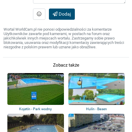
Dodaj
Wortal WorldCam.pl nie ponosi odpowiedzialności za komentarze
Użytkowników zawarte pod kamerami, w postach na forum oraz
jakichkolwiek innych miejscach wortalu. Zastrzegamy sobie prawo
blokowania, usuwania oraz modyfikacji komentarzy zawierających treści
niezgodne z polskim prawem lub uznane jako obraźliwe.
Zobacz także
Kojetín - Park wodny
Hulín - Basen