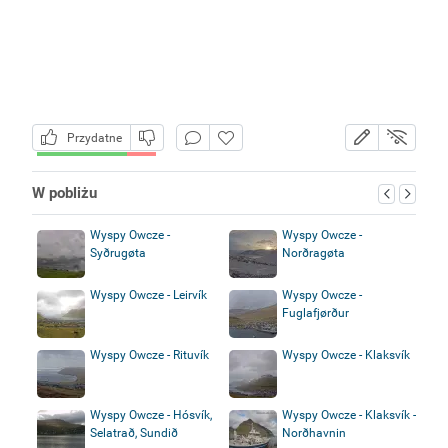
Przydatne
W pobliżu
Wyspy Owcze -
Wyspy Owcze -
Syðrugøta
Norðragøta
Wyspy Owcze - Leirvík
Wyspy Owcze -
Fuglafjørður
Wyspy Owcze - Rituvík
Wyspy Owcze - Klaksvík
Wyspy Owcze - Hósvík,
Wyspy Owcze - Klaksvík -
Selatrað, Sundið
Norðhavnin