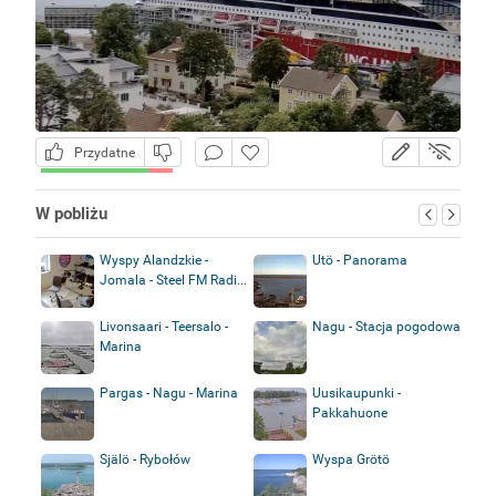
Przydatne
W pobliżu
Wyspy Alandzkie -
Utö - Panorama
Jomala - Steel FM Radi...
Livonsaari - Teersalo -
Nagu - Stacja pogodowa
Marina
Pargas - Nagu - Marina
Uusikaupunki -
Pakkahuone
Själö - Rybołów
Wyspa Grötö