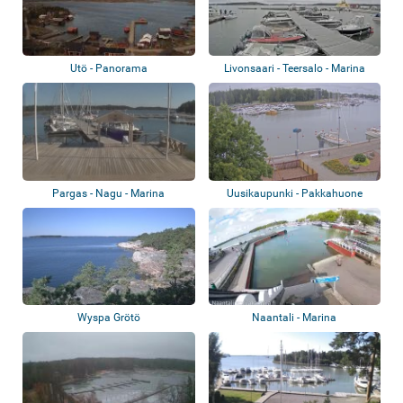
Utö - Panorama
Livonsaari - Teersalo - Marina
Pargas - Nagu - Marina
Uusikaupunki - Pakkahuone
Wyspa Grötö
Naantali - Marina