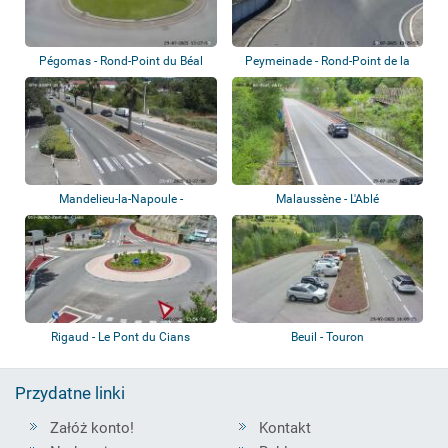
Pégomas - Rond-Point du Béal
Peymeinade - Rond-Point de la
Liberté
Mandelieu-la-Napoule -
Malaussène - L'Ablé
Tourrades, Av. de...
Rigaud - Le Pont du Cians
Beuil - Touron
Przydatne linki
Załóż konto!
Kontakt