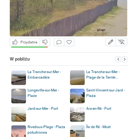
Przydatne
W pobliżu
La Tranche-sur-Mer -
La Tranche-sur-Mer -
Embarcadère
Plage de la Terrièr...
Longeville-sur-Mer -
Saint-Vincent-sur-Jard -
Plaże
Plaża
Jard-sur-Mer - Port
Ars-en-Ré - Port
Rivedoux-Plage - Plaża
Île de Ré - Most
południowa