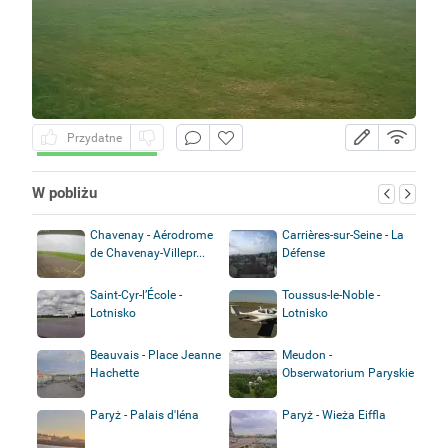
Przydatne
W pobliżu
Chavenay - Aérodrome
Carrières-sur-Seine - La
de Chavenay-Villepr...
Défense
Saint-Cyr-l’École -
Toussus-le-Noble -
Lotnisko
Lotnisko
Beauvais - Place Jeanne
Meudon -
Hachette
Obserwatorium Paryskie
Paryż - Palais d'Iéna
Paryż - Wieża Eiffla