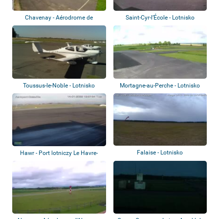
Chavenay - Aérodrome de
Saint-Cyr-l’École - Lotnisko
Chavenay-Villepr...
Toussus-le-Noble - Lotnisko
Mortagne-au-Perche - Lotnisko
Falaise - Lotnisko
Hawr - Port lotniczy Le Havre-
Octeville