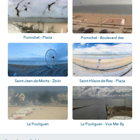
Dames
Pornichet - Plaża
Pornichet - Boulevard des
Océanides
Saint-Jean-de-Monts - Zbiór
Saint-Hilaire-de-Riez - Plaża
kamer
Demoiselle...
Le Pouliguen
Le Pouliguen - Vue Mer By
Westotel