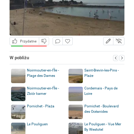
Przydatne
W pobliżu
Noirmoutier-en-l'Île -
Saint-Brevin-les-Pins -
Plage des Dames
Plaże
Noirmoutier-en-l’Île -
Cordemais - Pays de
Zbiór kamer
Loire
Pornichet - Plaża
Pornichet - Boulevard
des Océanides
Le Pouliguen
Le Pouliguen - Vue Mer
By Westotel