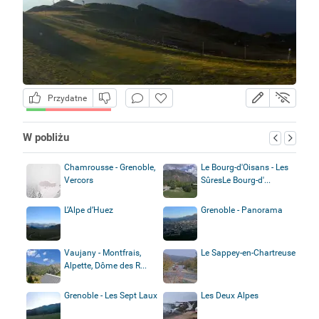
Przydatne
W pobliżu
Chamrousse - Grenoble,
Le Bourg-d'Oisans - Les
Vercors
SûresLe Bourg-d'...
L’Alpe d’Huez
Grenoble - Panorama
Vaujany - Montfrais,
Le Sappey-en-Chartreuse
Alpette, Dôme des R...
Grenoble - Les Sept Laux
Les Deux Alpes