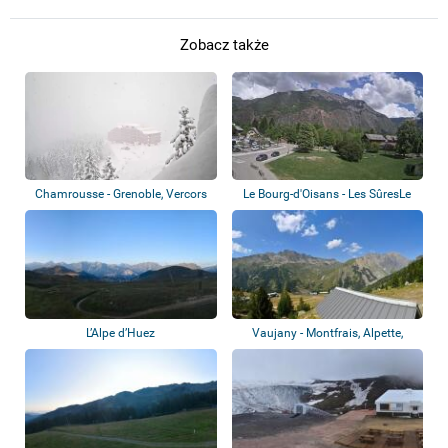
Zobacz także
Chamrousse - Grenoble, Vercors
Le Bourg-d'Oisans - Les SûresLe
Bourg-d'...
L’Alpe d’Huez
Vaujany - Montfrais, Alpette,
Dôme des R...