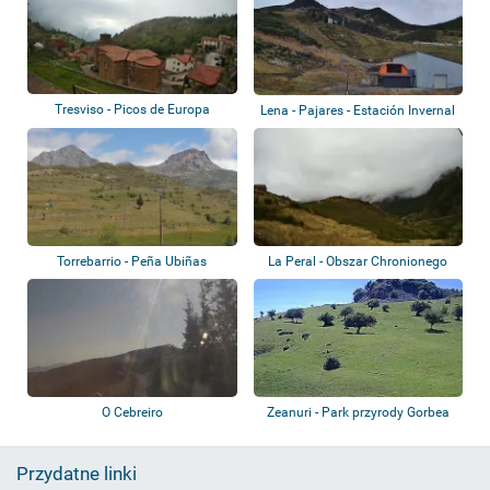
Tresviso - Picos de Europa
Lena - Pajares - Estación Invernal
Valgr...
Torrebarrio - Peña Ubiñas
La Peral - Obszar Chronionego
Krajobrazu...
O Cebreiro
Zeanuri - Park przyrody Gorbea
Przydatne linki