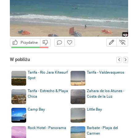
Przydatne
W pobliżu
Tarifa - Rio Jara Kitesurf
Tarifa - Valdevaqueros
Spot
Tarifa - Estrecho & Playa
Zahara de los Atunes -
Chica
Costa de la Luz
Camp Bay
Little Bay
Rock Hotel - Panorama
Barbate - Playa del
Carmen