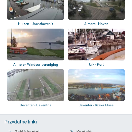
Huizen - Jachthaven 't
Almere - Haven
Huizerhoofd
Almere - Windsurfvereniging
Urk - Port
Almere Centr...
Deventer - Daventria
Deventer - Rzeka IJssel
Przydatne linki
Załóż konto!
Kontakt