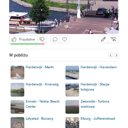
Przydatne
W pobliżu
Harderwijk - Markt
Harderwijk - Havendam
Harderwijk - Knarweg
Harderwijk - Stacja
kolejowa
Ermelo - Telstar Beach
Zeewolde - Turbina
Center
wiatrowa
Lelystad - Bociany
Elburg - Jufferenstraat