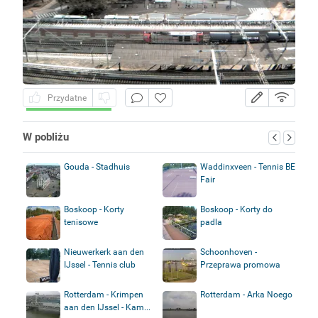
Przydatne
W pobliżu
Gouda - Stadhuis
Waddinxveen - Tennis BE
Fair
Boskoop - Korty
Boskoop - Korty do
tenisowe
padla
Nieuwerkerk aan den
Schoonhoven -
IJssel - Tennis club
Przeprawa promowa
Rotterdam - Krimpen
Rotterdam - Arka Noego
aan den IJssel - Kam...