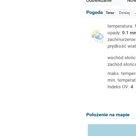
Odświeżanie
Nowy
Pogoda
Teraz
Dzisiaj
temperatura:
opady:
0.1 m
zachmurzenie
prędkość wiat
wschód słońc
zachód słońc
maks. temper
min. temperat
Indeks UV:
4
Położenie na mapie