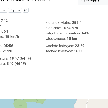
 obraz rzadziej niż co 5 sekund.
Zgłaszający
Jutro
Pojutrze
17 °C
kierunek wiatru:
255 °
m
ciśnienie:
1024 hPa
:
86%
wilgotność powietrza:
64%
ru:
15 km/h
widoczność:
10 km
a:
05:56
wschód księżyca:
23:29
a:
21:20
zachód księżyca:
16:00
atura:
18 °C (64 °F)
ura:
8 °C (46 °F)