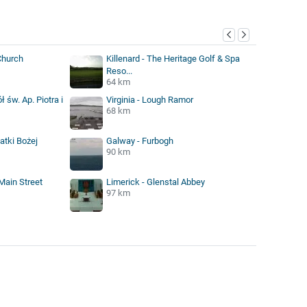
 Church
Killenard - The Heritage Golf & Spa
Reso...
64 km
ł św. Ap. Piotra i
Virginia - Lough Ramor
68 km
atki Bożej
Galway - Furbogh
90 km
Main Street
Limerick - Glenstal Abbey
97 km