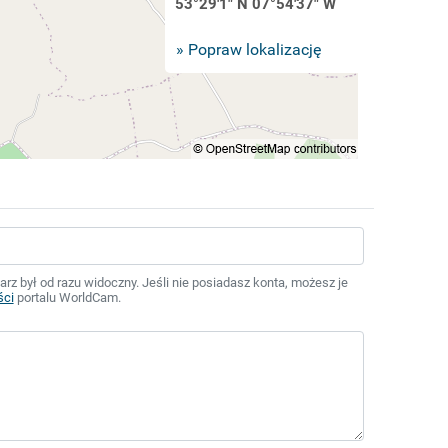
53°29'1" N 07°54'37" W
» Popraw lokalizację
z był od razu widoczny. Jeśli nie posiadasz konta, możesz je
ści
portalu WorldCam.