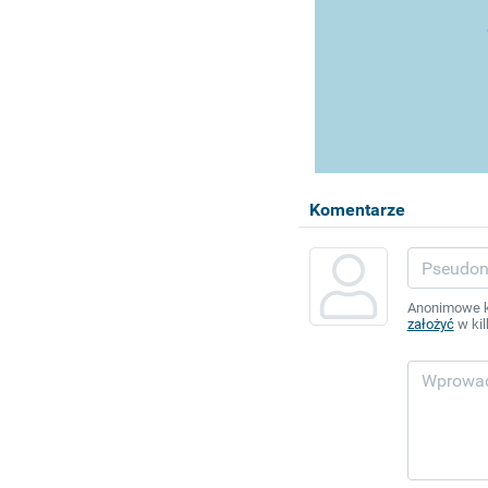
Komentarze
Anonimowe ko
założyć
w kil