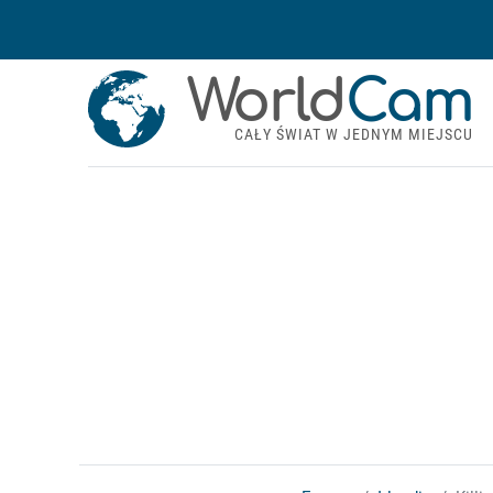
World
Cam
CAŁY ŚWIAT W JEDNYM MIEJSCU