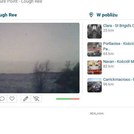
nure Point - Lough Ree
Lough Ree
W pobliżu
Clara - St Brigid's
25 km
Portlaoise - Kośció
Pa...
65 km
Navan - Kościół M
83 km
Carrickmacross - 
96 km
REKLAMA