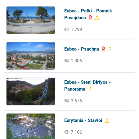
Eubea - Pefki - Pomnik
Posejdona
1 799
Eubea - Psachna
1 306
Eubea - Steni Dirfyos -
Panorama
3 676
Eurytania - Stavloi
7 166