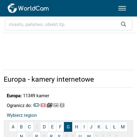
Europa - kamery internetowe
Europa:
11349 kamer
Ogranicz do:
Wybierz region
A
B
C
Ć
D
E
F
G
H
I
J
K
L
Ł
M
N
O
P
Q
R
S
Ś
T
U
W
Y
Z
Ź
Ż