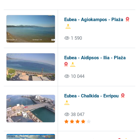
Eubea - Agiokampos - Plaża
1 590
Eubea - Aidipsos - Ilia - Plaża
10 044
Eubea - Chalkida - Evripou
38 047