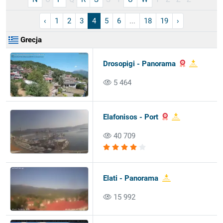
‹
1
2
3
4
5
6
...
18
19
›
Grecja
Drosopigi - Panorama
5 464
Elafonisos - Port
40 709
Elati - Panorama
15 992