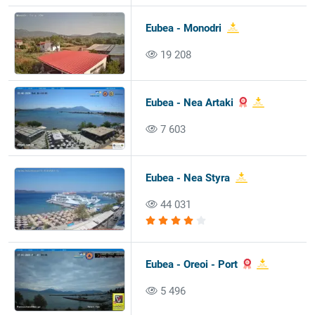
Eubea - Monodri
19 208
Eubea - Nea Artaki
7 603
Eubea - Nea Styra
44 031
Eubea - Oreoi - Port
5 496