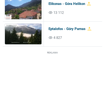
Elikonas - Góra Helikon
13 112
Eptalofos - Góry Parnas
4 827
REKLAMA