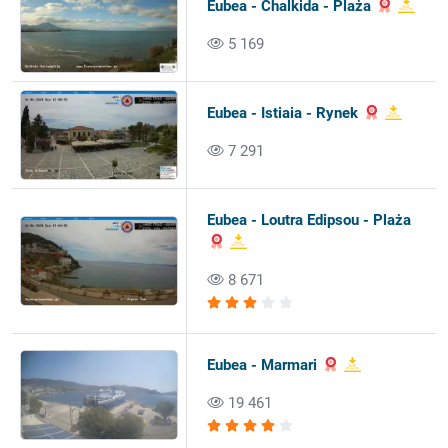
Eubea - Chalkida - Plaża
5 169
Eubea - Istiaia - Rynek
7 291
Eubea - Loutra Edipsou - Plaża
8 671
Eubea - Marmari
19 461