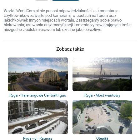
Wortal WorldCam.pl nie ponosi odpowiedzialności za komentarze
Użytkowników zawarte pod kamerami, w postach na forum oraz
jakichkolwiek innych miejscach wortalu. Zastrzegamy sobie prawo
blokowania, usuwania oraz modyfikacji komentarzy zawierających treści
niezgodne z polskim prawem lub uznane jako obraźliwe.
Zobacz także
Ryga - Hale targowe Centrāltirgus
Ryga - Most wantowy
Ryga - ul. Raunas
Otepää