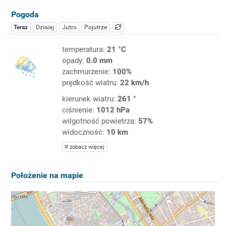
Pogoda
Teraz
Dzisiaj
Jutro
Pojutrze
temperatura:
21 °C
opady:
0.0 mm
zachmurzenie:
100%
prędkość wiatru:
22 km/h
kierunek wiatru:
261 °
ciśnienie:
1012 hPa
wilgotność powietrza:
57%
widoczność:
10 km
zobacz więcej
Położenie na mapie