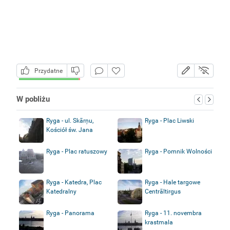
Przydatne
W pobliżu
Ryga - ul. Skārņu,
Ryga - Plac Liwski
Kościół św. Jana
Ryga - Plac ratuszowy
Ryga - Pomnik Wolności
Ryga - Katedra, Plac
Ryga - Hale targowe
Katedralny
Centrāltirgus
Ryga - Panorama
Ryga - 11. novembra
krastmala