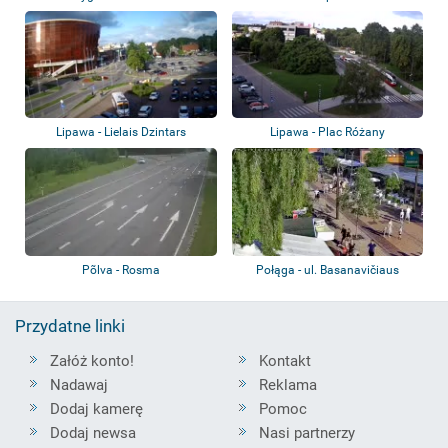
Lipawa - Lielais Dzintars
Lipawa - Plac Różany
Põlva - Rosma
Połąga - ul. Basanavičiaus
Przydatne linki
Załóż konto!
Kontakt
Nadawaj
Reklama
Dodaj kamerę
Pomoc
Dodaj newsa
Nasi partnerzy