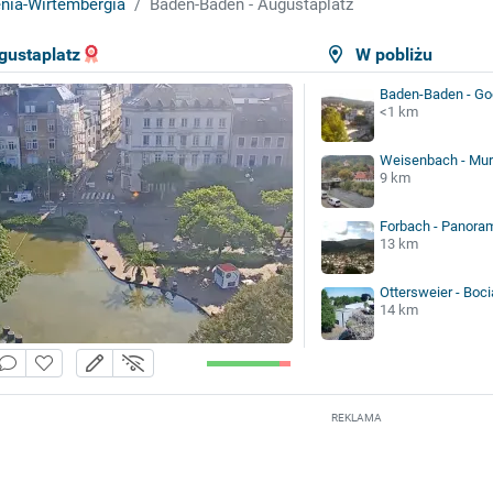
nia-Wirtembergia
Baden-Baden - Augustaplatz
gustaplatz
W pobliżu
Baden-Baden - Go
<1 km
Weisenbach - Mu
9 km
Forbach - Panora
13 km
Ottersweier - Boc
14 km
REKLAMA