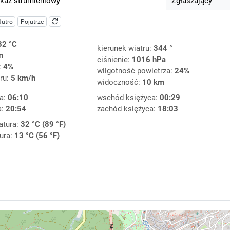
kaz strumieniowy
Zgłaszający
Jutro
Pojutrze
32 °C
kierunek wiatru:
344 °
m
ciśnienie:
1016 hPa
:
4%
wilgotność powietrza:
24%
ru:
5 km/h
widoczność:
10 km
a:
06:10
wschód księżyca:
00:29
a:
20:54
zachód księżyca:
18:03
atura:
32 °C (89 °F)
ura:
13 °C (56 °F)