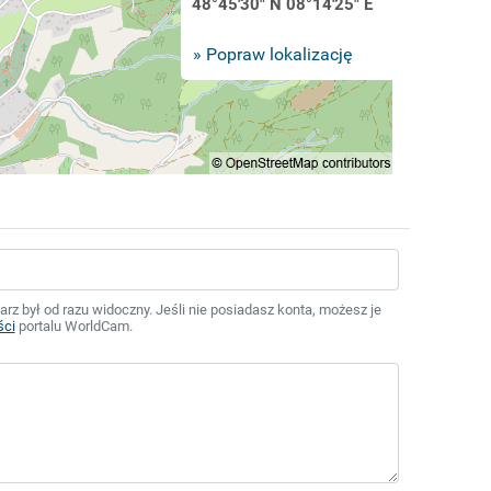
48°45'30" N 08°14'25" E
» Popraw lokalizację
z był od razu widoczny. Jeśli nie posiadasz konta, możesz je
ści
portalu WorldCam.