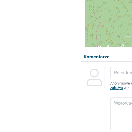
Komentarze
Anonimowe ko
założyć
w kil