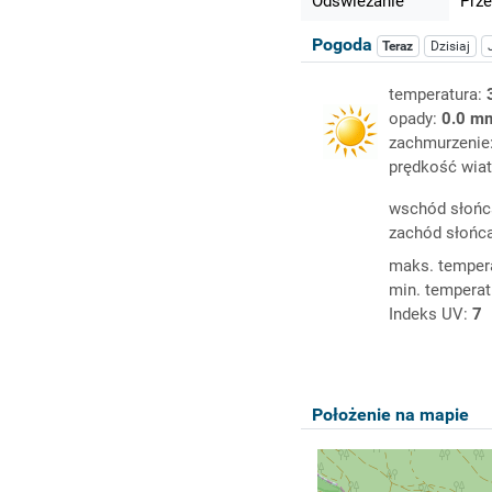
Odświeżanie
Prze
Pogoda
Teraz
Dzisiaj
temperatura:
opady:
0.0 m
zachmurzenie
prędkość wiat
wschód słońc
zachód słońc
maks. temper
min. temperat
Indeks UV:
7
Położenie na mapie