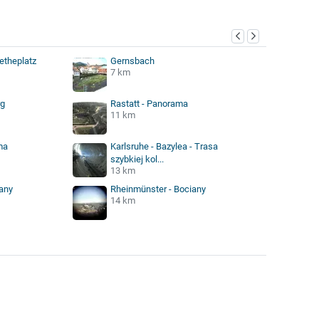
etheplatz
Gernsbach
7 km
rg
Rastatt - Panorama
11 km
ma
Karlsruhe - Bazylea - Trasa
szybkiej kol...
13 km
iany
Rheinmünster - Bociany
14 km