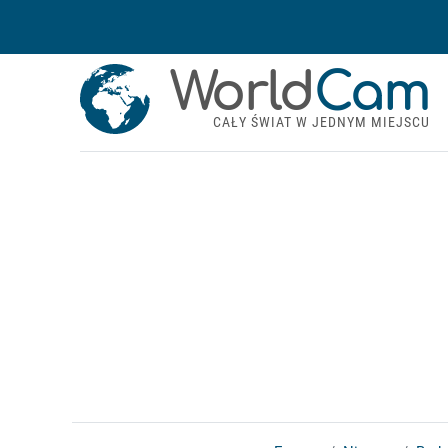
World
Cam
CAŁY ŚWIAT W JEDNYM MIEJSCU