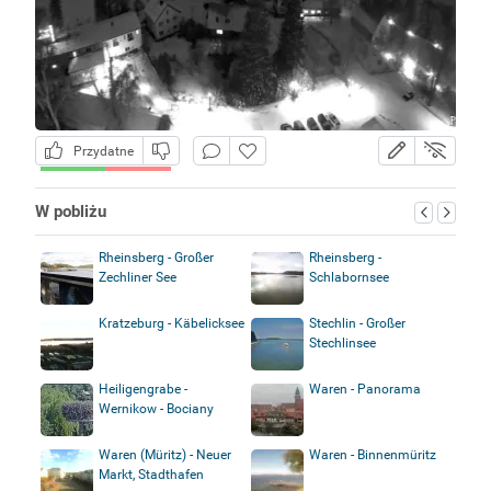
Przydatne
W pobliżu
Rheinsberg - Großer
Rheinsberg -
Zechliner See
Schlabornsee
Kratzeburg - Käbelicksee
Stechlin - Großer
Stechlinsee
Heiligengrabe -
Waren - Panorama
Wernikow - Bociany
Waren (Müritz) - Neuer
Waren - Binnenmüritz
Markt, Stadthafen