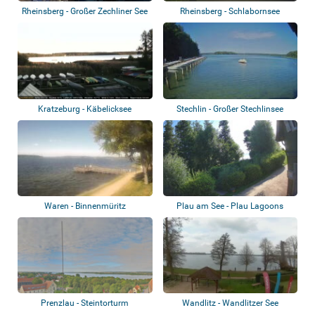
Rheinsberg - Großer Zechliner See
Rheinsberg - Schlabornsee
Kratzeburg - Käbelicksee
Stechlin - Großer Stechlinsee
Waren - Binnenmüritz
Plau am See - Plau Lagoons
Prenzlau - Steintorturm
Wandlitz - Wandlitzer See