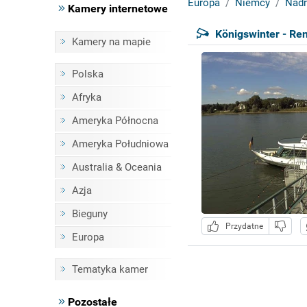
Europa
Niemcy
Nadr
Kamery internetowe
Königswinter - Re
Kamery na mapie
Polska
Afryka
Ameryka Północna
Ameryka Południowa
Australia & Oceania
Azja
Bieguny
Przydatne
Europa
Tematyka kamer
Pozostałe