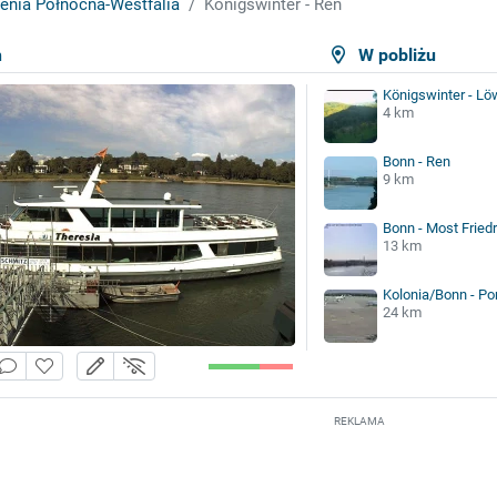
enia Północna-Westfalia
Königswinter - Ren
n
W pobliżu
Königswinter - L
4 km
Bonn - Ren
9 km
Bonn - Most Friedr
13 km
Kolonia/Bonn - Por
24 km
REKLAMA