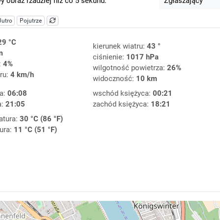
 obraz rzadziej niż co 5 sekund.
Zgłaszający
Jutro
Pojutrze
29 °C
kierunek wiatru:
43 °
m
ciśnienie:
1017 hPa
:
4%
wilgotność powietrza:
26%
ru:
4 km/h
widoczność:
10 km
a:
06:08
wschód księżyca:
00:21
a:
21:05
zachód księżyca:
18:21
atura:
30 °C (86 °F)
ura:
11 °C (51 °F)