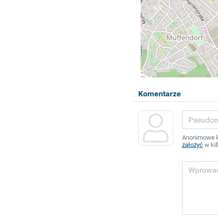
Komentarze
Anonimowe ko
założyć
w kil