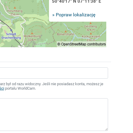
50°40'17" N 07°11'38" E
» Popraw lokalizację
z był od razu widoczny. Jeśli nie posiadasz konta, możesz je
ści
portalu WorldCam.