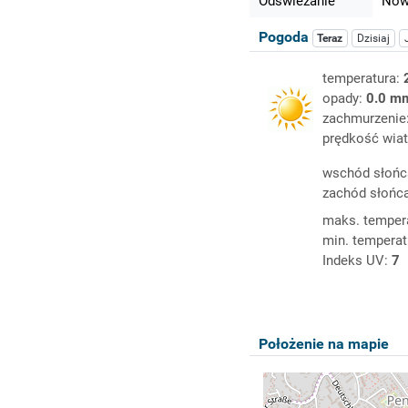
Odświeżanie
Nowy
Pogoda
Teraz
Dzisiaj
temperatura:
opady:
0.0 m
zachmurzenie
prędkość wiat
wschód słońc
zachód słońc
maks. temper
min. temperat
Indeks UV:
7
Położenie na mapie