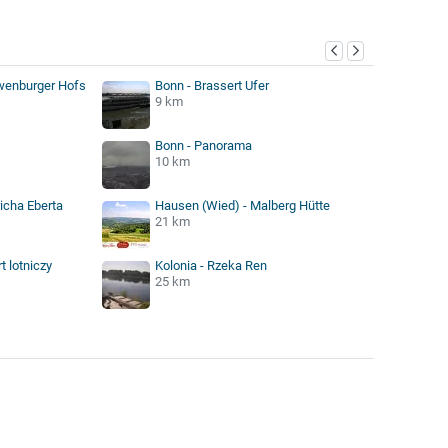
öwenburger Hofs
Bonn - Brassert Ufer
9 km
Bonn - Panorama
10 km
icha Eberta
Hausen (Wied) - Malberg Hütte
21 km
t lotniczy
Kolonia - Rzeka Ren
25 km