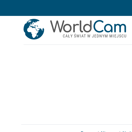
World
Cam
CAŁY ŚWIAT W JEDNYM MIEJSCU