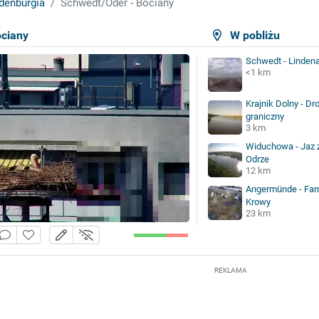
denburgia
Schwedt/Oder - Bociany
ociany
W pobliżu
Schwedt - Lindena
<1 km
Krajnik Dolny - D
graniczny
3 km
Widuchowa - Jaz
Odrze
12 km
Angermünde - Far
Krowy
23 km
REKLAMA