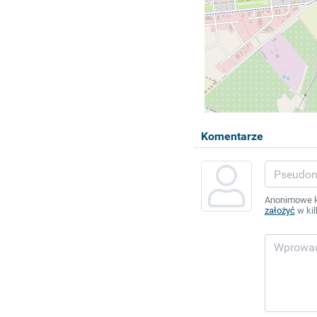
Komentarze
Anonimowe ko
założyć
w kil