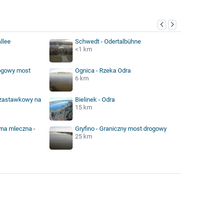
llee
Schwedt - Odertalbühne
<1 km
rogowy most
Ognica - Rzeka Odra
6 km
 zastawkowy na
Bielinek - Odra
15 km
ma mleczna -
Gryfino - Graniczny most drogowy
25 km