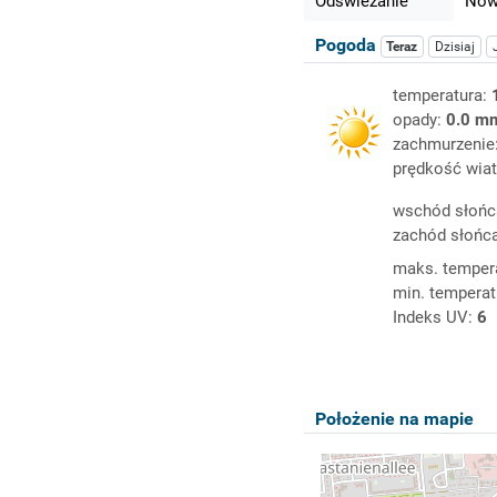
Odświeżanie
Nowy
Pogoda
Teraz
Dzisiaj
temperatura:
opady:
0.0 m
zachmurzenie
prędkość wiat
wschód słońc
zachód słońc
maks. temper
min. temperat
Indeks UV:
6
Położenie na mapie