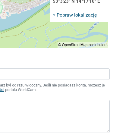
53°3'23" N 14°17'10" E
» Popraw lokalizację
z był od razu widoczny. Jeśli nie posiadasz konta, możesz je
ści
portalu WorldCam.