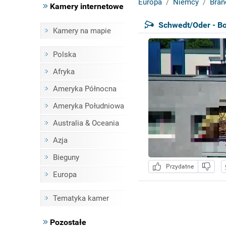
Europa
Niemcy
Bran
Kamery internetowe
Schwedt/Oder - B
Kamery na mapie
Polska
Afryka
Ameryka Północna
Ameryka Południowa
Australia & Oceania
Azja
Bieguny
Przydatne
Europa
Tematyka kamer
Pozostałe