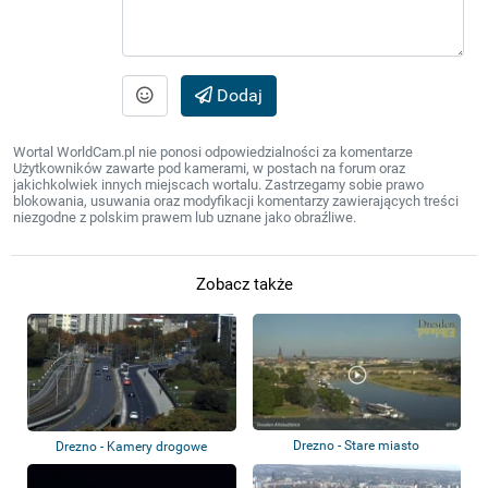
Dodaj
Wortal WorldCam.pl nie ponosi odpowiedzialności za komentarze
Użytkowników zawarte pod kamerami, w postach na forum oraz
jakichkolwiek innych miejscach wortalu. Zastrzegamy sobie prawo
blokowania, usuwania oraz modyfikacji komentarzy zawierających treści
niezgodne z polskim prawem lub uznane jako obraźliwe.
Zobacz także
Drezno - Stare miasto
Drezno - Kamery drogowe