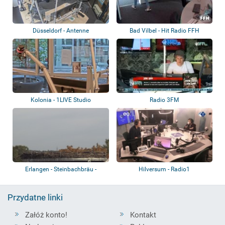
Düsseldorf - Antenne
Bad Vilbel - Hit Radio FFH
Kolonia - 1LIVE Studio
Radio 3FM
Erlangen - Steinbachbräu -
Hilversum - Radio1
Bociany
Przydatne linki
Załóż konto!
Kontakt