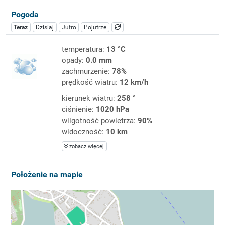
Pogoda
Teraz
Dzisiaj
Jutro
Pojutrze
temperatura:
13 °C
opady:
0.0 mm
zachmurzenie:
78%
prędkość wiatru:
12 km/h
kierunek wiatru:
258 °
ciśnienie:
1020 hPa
wilgotność powietrza:
90%
widoczność:
10 km
zobacz więcej
Położenie na mapie