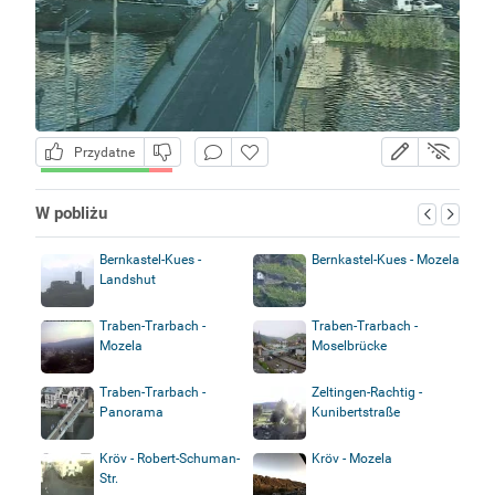
Przydatne
W pobliżu
Bernkastel-Kues -
Bernkastel-Kues - Mozela
Landshut
Traben-Trarbach -
Traben-Trarbach -
Mozela
Moselbrücke
Traben-Trarbach -
Zeltingen-Rachtig -
Panorama
Kunibertstraße
Kröv - Robert-Schuman-
Kröv - Mozela
Str.