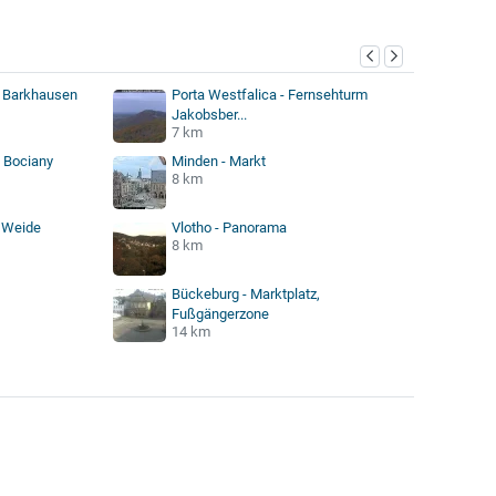
- Barkhausen
Porta Westfalica - Fernsehturm
Jakobsber...
7 km
- Bociany
Minden - Markt
8 km
s Weide
Vlotho - Panorama
8 km
Bückeburg - Marktplatz,
Fußgängerzone
14 km