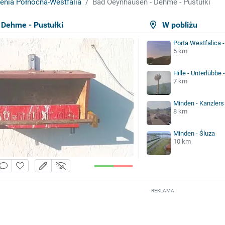
enia Północna-Westfalia
Bad Oeynhausen - Dehme - Pustułki
Dehme - Pustułki
W pobliżu
Porta Westfalica 
5 km
Hille - Unterlübbe 
7 km
Minden - Kanzler
8 km
Minden - Śluza
10 km
REKLAMA