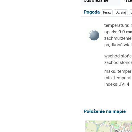
Odświeżanie
Prze
Pogoda
Teraz
Dzisiaj
temperatura:
opady:
0.0 m
zachmurzenie
prędkość wiat
wschód słońc
zachód słońc
maks. temper
min. temperat
Indeks UV:
4
Położenie na mapie