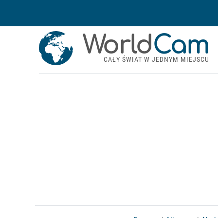
World
Cam
CAŁY ŚWIAT W JEDNYM MIEJSCU