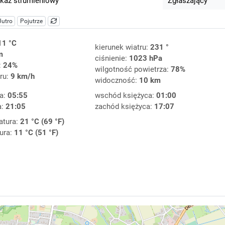
kaz strumieniowy
Zgłaszający
Jutro
Pojutrze
11 °C
kierunek wiatru:
231 °
m
ciśnienie:
1023 hPa
:
24%
wilgotność powietrza:
78%
ru:
9 km/h
widoczność:
10 km
a:
05:55
wschód księżyca:
01:00
a:
21:05
zachód księżyca:
17:07
atura:
21 °C (69 °F)
ura:
11 °C (51 °F)