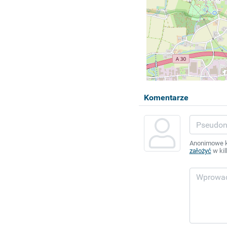
Komentarze
Anonimowe ko
założyć
w kil