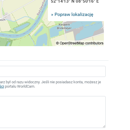
52°14'13" N 08°50'16" E
» Popraw lokalizację
z był od razu widoczny. Jeśli nie posiadasz konta, możesz je
ści
portalu WorldCam.