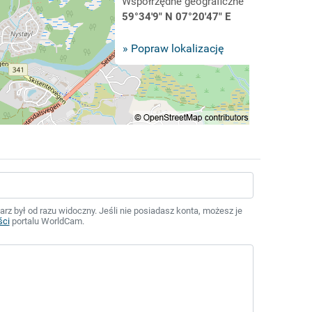
Współrzędne geograficzne
59°34'9" N 07°20'47" E
» Popraw lokalizację
z był od razu widoczny. Jeśli nie posiadasz konta, możesz je
ści
portalu WorldCam.