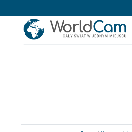
World
Cam
CAŁY ŚWIAT W JEDNYM MIEJSCU