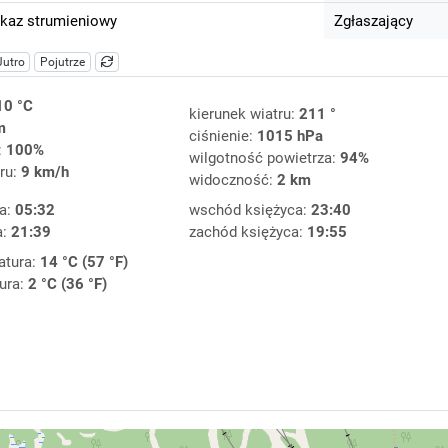
kaz strumieniowy
Zgłaszający
Jutro
Pojutrze
10 °C
kierunek wiatru:
211 °
m
ciśnienie:
1015 hPa
:
100%
wilgotność powietrza:
94%
ru:
9 km/h
widoczność:
2 km
a:
05:32
wschód księżyca:
23:40
a:
21:39
zachód księżyca:
19:55
atura:
14 °C (57 °F)
ura:
2 °C (36 °F)