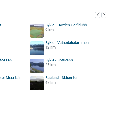
t
Bykle - Hovden Golfklubb
9 km
Bykle - Vatnedalsdammen
12 km
sfossen
Bykle - Botsvann
25 km
eter Mountain
Rauland - Skisenter
47 km