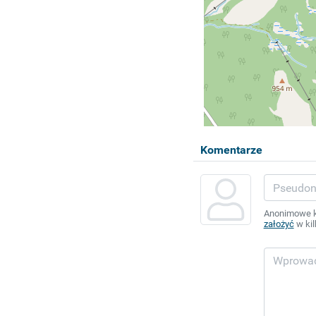
Komentarze
Anonimowe ko
założyć
w kil