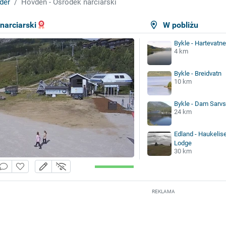
der
Hovden - Ośrodek narciarski
narciarski
W pobliżu
Bykle - Hartevatne
4 km
Bykle - Breidvatn
10 km
Bykle - Dam Sarv
24 km
Edland - Haukelis
Lodge
30 km
REKLAMA