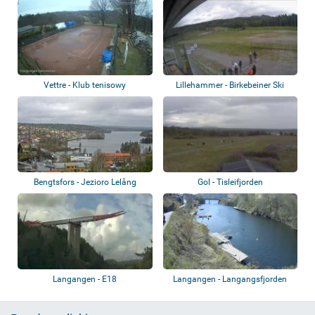
Vettre - Klub tenisowy
Lillehammer - Birkebeiner Ski
Konglungen
Stadium
Bengtsfors - Jezioro Lelång
Gol - Tisleifjorden
Langangen - E18
Langangen - Langangsfjorden