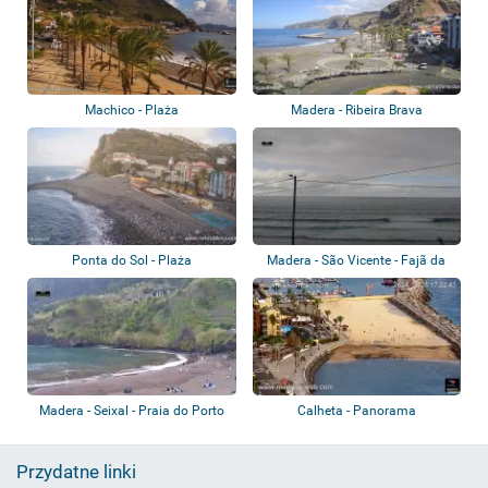
Machico - Plaża
Madera - Ribeira Brava
Ponta do Sol - Plaża
Madera - São Vicente - Fajã da
Areia
Madera - Seixal - Praia do Porto
Calheta - Panorama
Przydatne linki