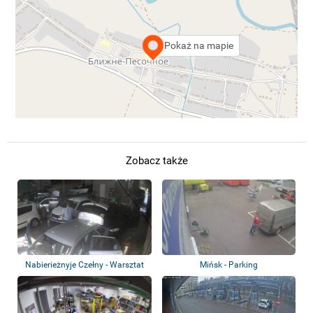
Pokaż na mapie
Zobacz także
Nabierieżnyje Czełny - Warsztat
Mińsk - Parking
samochod...