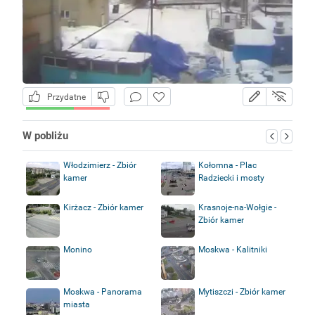
Przydatne
W pobliżu
Włodzimierz - Zbiór
Kołomna - Plac
kamer
Radziecki i mosty
Kirżacz - Zbiór kamer
Krasnoje-na-Wołgie -
Zbiór kamer
Monino
Moskwa - Kalitniki
Moskwa - Panorama
Mytiszczi - Zbiór kamer
miasta