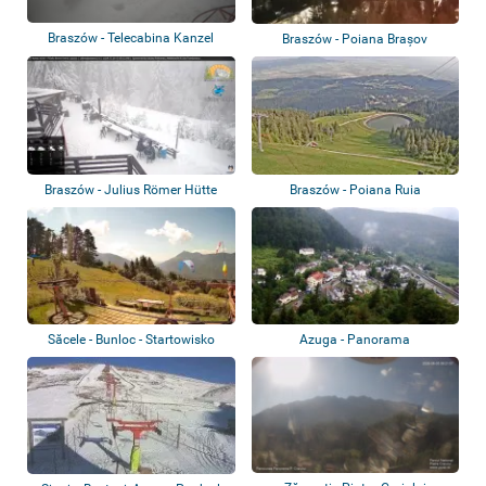
Braszów - Telecabina Kanzel
Braszów - Poiana Brașov
Braszów - Julius Römer Hütte
Braszów - Poiana Ruia
Săcele - Bunloc - Startowisko
Azuga - Panorama
paralotnio...