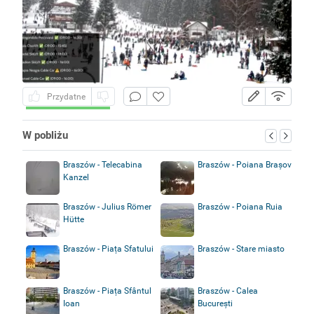
Przydatne
W pobliżu
Braszów - Telecabina
Braszów - Poiana Brașov
Kanzel
Braszów - Julius Römer
Braszów - Poiana Ruia
Hütte
Braszów - Piața Sfatului
Braszów - Stare miasto
Braszów - Piața Sfântul
Braszów - Calea
Ioan
București