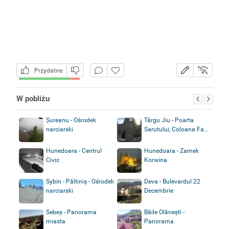
Przydatne
W pobliżu
Șureanu - Ośrodek
Târgu Jiu - Poarta
narciarski
Sarutului, Coloana Fa...
Hunedoara - Centrul
Hunedoara - Zamek
Civic
Korwina
Sybin - Păltiniș - Ośrodek
Deva - Bulevardul 22
narciarski
Decembrie
Sebeș - Panorama
Băile Olănești -
miasta
Panorama