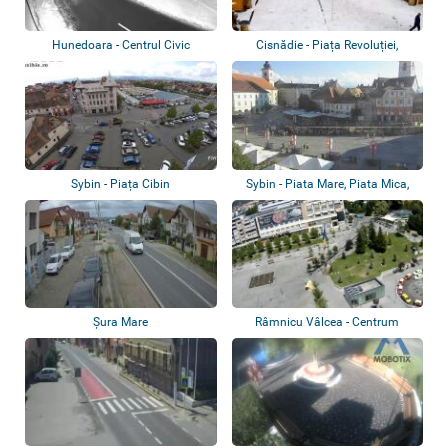
Hunedoara - Centrul Civic
Cisnădie - Piața Revoluției,
Lodowisko
Sybin - Piața Cibin
Sybin - Piata Mare, Piata Mica,
Piata Un...
Șura Mare
Râmnicu Vâlcea - Centrum
miasta