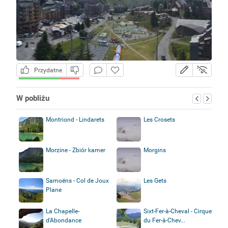
Przydatne
W pobliżu
Montriond - Lindarets
Les Crosets
Morzine - Zbiór kamer
Morgins
Samoëns - Col de Joux
Les Gets
Plane
La Chapelle-
Sixt-Fer-à-Cheval - Cirque
d'Abondance
du Fer-à-Chev...