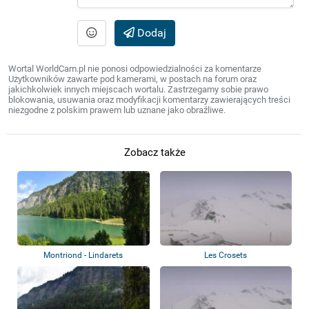
Dodaj
Wortal WorldCam.pl nie ponosi odpowiedzialności za komentarze
Użytkowników zawarte pod kamerami, w postach na forum oraz
jakichkolwiek innych miejscach wortalu. Zastrzegamy sobie prawo
blokowania, usuwania oraz modyfikacji komentarzy zawierających treści
niezgodne z polskim prawem lub uznane jako obraźliwe.
Zobacz także
Montriond - Lindarets
Les Crosets