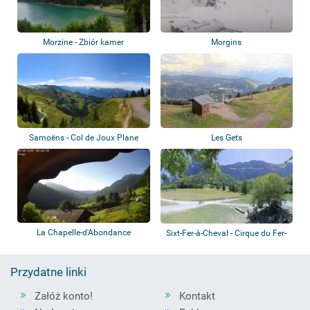
Morzine - Zbiór kamer
Morgins
Samoëns - Col de Joux Plane
Les Gets
La Chapelle-d'Abondance
Sixt-Fer-à-Cheval - Cirque du Fer-
à-Chev...
Przydatne linki
Załóż konto!
Kontakt