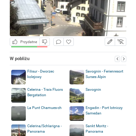
Przydatne
W pobliżu
Filisur - Dworzec
Savognin - Ferienresort
kolejowy
Surses Alpin
Celerina - Trais Fluors
Savognin
Bergstation
La Punt Chamues-ch
Engadin - Port lotniczy
Samedan
Celerina/Schlarigna -
Sankt Moritz -
Panorama
Panorama