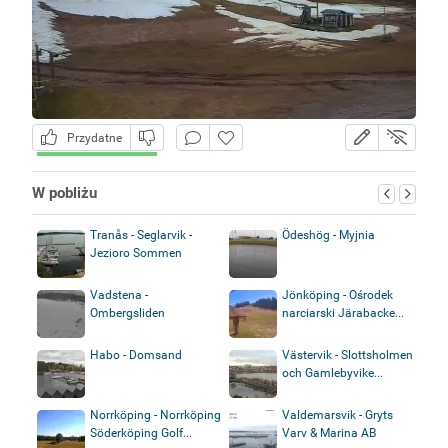
Przydatne
W pobliżu
Tranås - Seglarvik -
Ödeshög - Myjnia
Jezioro Sommen
Vadstena -
Jönköping - Ośrodek
Ombergsliden
narciarski Järabacke...
Habo - Domsand
Västervik - Slottsholmen
och Gamlebyvike...
Norrköping - Norrköping
Valdemarsvik - Gryts
Söderköping Golf...
Varv & Marina AB