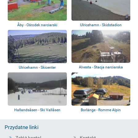
Åby - Ośrodek narciarski
Ulricehamn - Skidstadion
Yxbacken
Lassalyckan
Alvesta - Stacja narciarska
Ulricehamn - Skicenter
Hanaslöv
Hallandsåsen - Ski Vallåsen
Borlänge - Romme Alpin
Przydatne linki
Załóż konto!
Kontakt