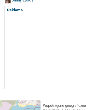
Dănuț Szoloși
Reklama
Współrzędne geograficzne