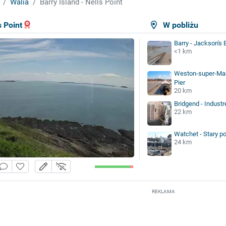
Walia
Barry Island - Nells Point
s Point
W pobliżu
Barry - Jackson's 
<1 km
Weston-super-Mar
Pier
20 km
Bridgend - Indust
22 km
Watchet - Stary po
24 km
REKLAMA