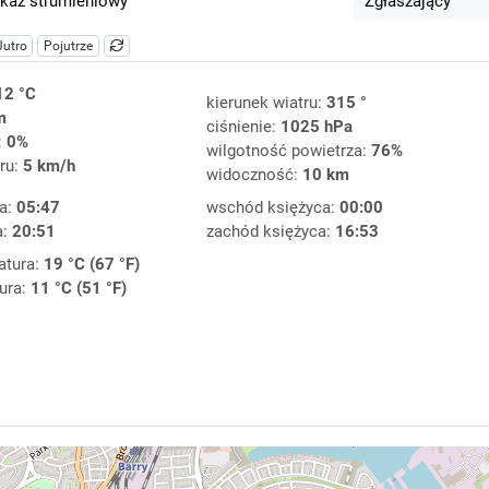
kaz strumieniowy
Zgłaszający
Jutro
Pojutrze
12 °C
kierunek wiatru:
315 °
m
ciśnienie:
1025 hPa
:
0%
wilgotność powietrza:
76%
ru:
5 km/h
widoczność:
10 km
a:
05:47
wschód księżyca:
00:00
a:
20:51
zachód księżyca:
16:53
atura:
19 °C (67 °F)
ura:
11 °C (51 °F)