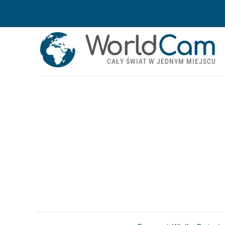
World
Cam
CAŁY ŚWIAT W JEDNYM MIEJSCU