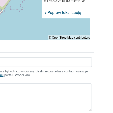
51°23'32" N 03°16'1" W
» Popraw lokalizację
z był od razu widoczny. Jeśli nie posiadasz konta, możesz je
ści
portalu WorldCam.