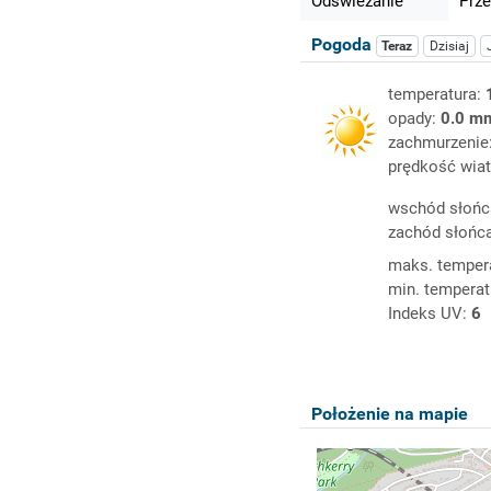
Odświeżanie
Prze
Pogoda
Teraz
Dzisiaj
temperatura:
opady:
0.0 m
zachmurzenie
prędkość wiat
wschód słońc
zachód słońc
maks. temper
min. temperat
Indeks UV:
6
Położenie na mapie