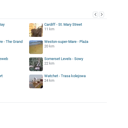
Bay
Cardiff - St. Mary Street
11 km
e - The Grand
Weston-super-Mare - Plaża
20 km
reweb
Somerset Levels - Sowy
22 km
rt
Watchet - Trasa kolejowa
24 km