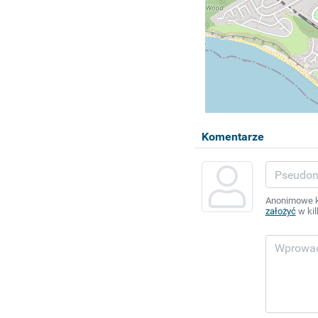
Komentarze
Anonimowe ko
założyć
w kil