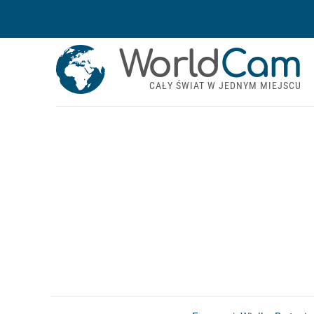
World
Cam
CAŁY ŚWIAT W JEDNYM MIEJSCU