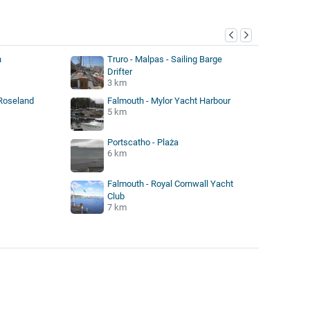
h
Truro - Malpas - Sailing Barge
Drifter
3 km
-Roseland
Falmouth - Mylor Yacht Harbour
5 km
Portscatho - Plaża
6 km
Falmouth - Royal Cornwall Yacht
Club
7 km