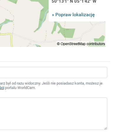
50°13'1" N 05°1'42" W
» Popraw lokalizację
z był od razu widoczny. Jeśli nie posiadasz konta, możesz je
ści
portalu WorldCam.