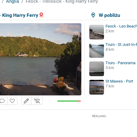
Anglia
Feock - Trelissick - King Harry Ferry
- King Harry Ferry
W pobliżu
Feock - Leo Beac
2 km
Truro - St Just-In
4 km
Truro - Panorama
5 km
St Mawes - Port
7 km
REKLAMA