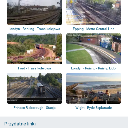
Londyn - Barking - Trasa kolejowa
Epping - Metro Central Line
Ford - Trasa kolejowa
Londyn - Ruislip - Ruislip Lido
Railway
Princes Risborough - Stacja
Wight - Ryde Esplanade
kolejowa
Przydatne linki