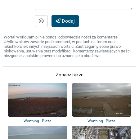
Dodaj
Wortal WorldCam.pl nie ponosi odpowiedzialności za komentarze
Użytkowników zawarte pod kamerami, w postach na forum oraz
jakichkolwiek innych miejscach wortalu. Zastrzegamy sobie prawo
blokowania, usuwania oraz modyfikacji komentarzy zawierających treści
niezgodne z polskim prawem lub uznane jako obraźliwe.
Zobacz także
Worthing - Plaża
Worthing - Plaża