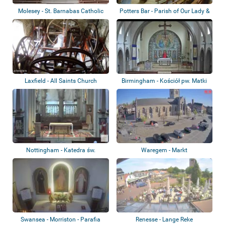
Molesey - St. Barnabas Catholic
Potters Bar - Parish of Our Lady &
Church
St Vi...
Laxfield - All Saints Church
Birmingham - Kościół pw. Matki
Bożej z L...
Nottingham - Katedra św.
Waregem - Markt
Barnaby
Swansea - Morriston - Parafia
Renesse - Lange Reke