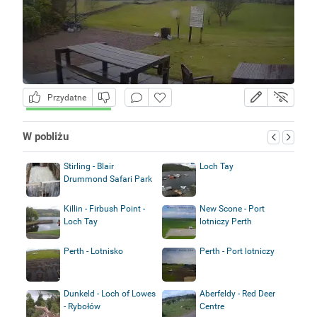
Przydatne
W pobliżu
Stirling - Blair
Loch Tay
Drummond Safari Park
Killin - Firbush Point -
New Scone - Port
Loch Tay
lotniczy Perth
Perth - Lotnisko
Perth - Port lotniczy
Dunkeld - Loch of Lowes
Aberfeldy - Red Deer
- Rybołów
Centre