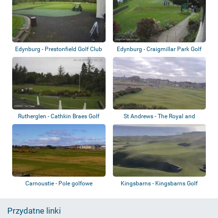
Edynburg - Prestonfield Golf Club
Edynburg - Craigmillar Park Golf
Course
Rutherglen - Cathkin Braes Golf
St Andrews - The Royal and
Club
Ancient Golf...
Carnoustie - Pole golfowe
Kingsbarns - Kingsbarns Golf
Links
Przydatne linki