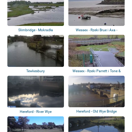
Slimbridge - Mokradła
Wessex - Rzeki Brue i Axa -
Kamery przec...
Tewkesbury
Wessex - Rzeki Parrett i Tone &
West Som...
Hereford - Old Wye Bridge
Hereford - River Wye