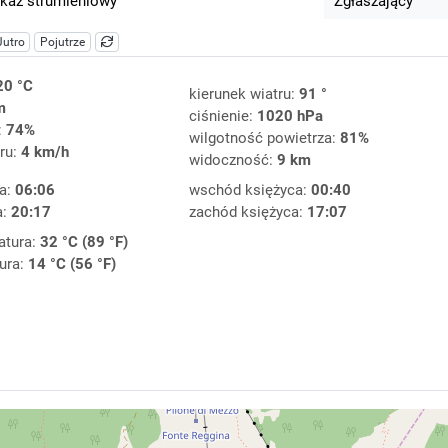
kaz strumieniowy
Zgłaszający
Jutro
Pojutrze
20 °C
kierunek wiatru:
91 °
m
ciśnienie:
1020 hPa
:
74%
wilgotność powietrza:
81%
ru:
4 km/h
widoczność:
9 km
a:
06:06
wschód księżyca:
00:40
a:
20:17
zachód księżyca:
17:07
atura:
32 °C (89 °F)
ura:
14 °C (56 °F)