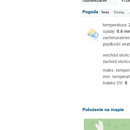
Odświeżanie
Prze
Pogoda
Teraz
Dzisiaj
temperatura:
opady:
0.6 m
zachmurzenie
prędkość wiat
wschód słońc
zachód słońc
maks. temper
min. temperat
Indeks UV:
8
Położenie na mapie