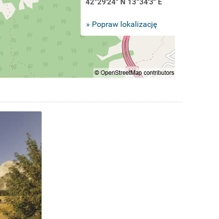
42°29'24" N 13°34'3" E
» Popraw lokalizację