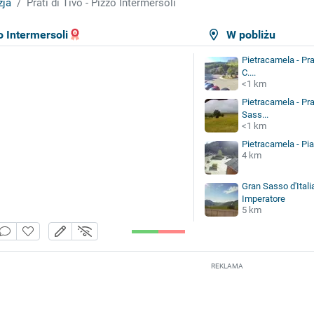
zja
Prati di Tivo - Pizzo Intermersoli
zo Intermersoli
W pobliżu
Pietracamela - Prat
C....
<1 km
Pietracamela - Prat
Sass...
<1 km
Pietracamela - Pia
4 km
Gran Sasso d'Ital
Imperatore
5 km
REKLAMA