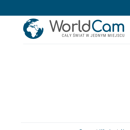
World
Cam
CAŁY ŚWIAT W JEDNYM MIEJSCU