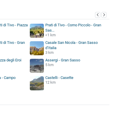
i di Tivo - Piazza
Prati di Tivo - Corno Piccolo - Gran
Sas...
<1 km
i di Tivo - Gran
Casale San Nicola - Gran Sasso
d’Italia
3 km
zza degli Eroi
Assergi - Gran Sasso
5 km
ia - Campo
Castelli - Casette
12 km