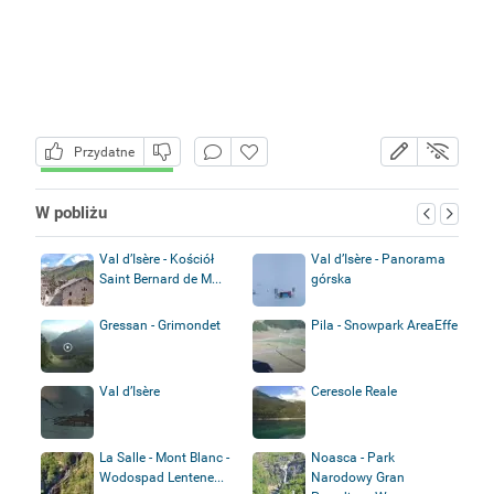
Przydatne
W pobliżu
Val d’Isère - Kościół
Val d’Isère - Panorama
Saint Bernard de M...
górska
Gressan - Grimondet
Pila - Snowpark AreaEffe
Val d’Isère
Ceresole Reale
La Salle - Mont Blanc -
Noasca - Park
Wodospad Lentene...
Narodowy Gran