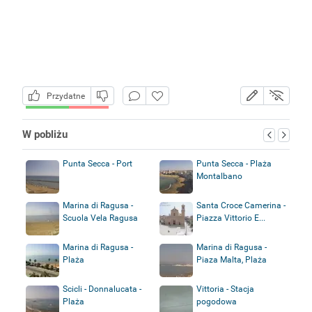
Przydatne
W pobliżu
Punta Secca - Port
Punta Secca - Plaża
Montalbano
Marina di Ragusa -
Santa Croce Camerina -
Scuola Vela Ragusa
Piazza Vittorio E...
Marina di Ragusa -
Marina di Ragusa -
Plaża
Piaza Malta, Plaża
Scicli - Donnalucata -
Vittoria - Stacja
Plaża
pogodowa