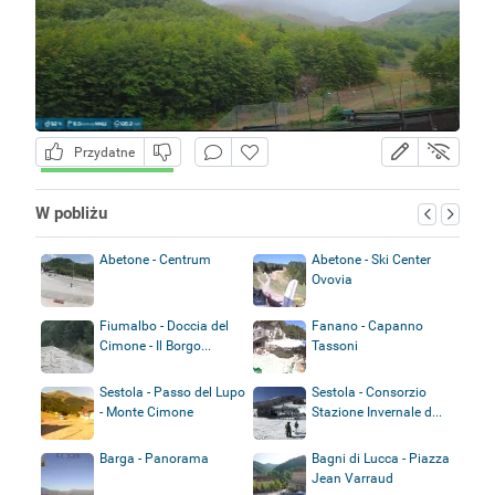
Przydatne
W pobliżu
Abetone - Centrum
Abetone - Ski Center
Ovovia
Fiumalbo - Doccia del
Fanano - Capanno
Cimone - Il Borgo...
Tassoni
Sestola - Passo del Lupo
Sestola - Consorzio
- Monte Cimone
Stazione Invernale d...
Barga - Panorama
Bagni di Lucca - Piazza
Jean Varraud