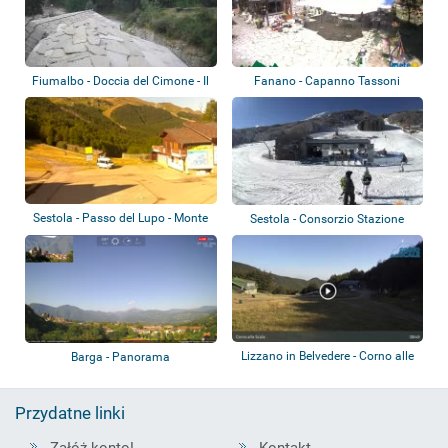
Fiumalbo - Doccia del Cimone - Il
Fanano - Capanno Tassoni
Borgo...
Sestola - Passo del Lupo - Monte
Sestola - Consorzio Stazione
Cimone
Invernale d...
Lizzano in Belvedere - Corno alle
Barga - Panorama
Scale
Przydatne linki
Załóż konto!
Kontakt