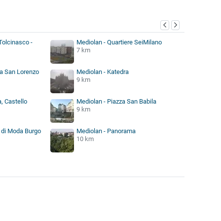
Tolcinasco -
Mediolan - Quartiere SeiMilano
7 km
ka San Lorenzo
Mediolan - Katedra
9 km
, Castello
Mediolan - Piazza San Babila
9 km
o di Moda Burgo
Mediolan - Panorama
10 km