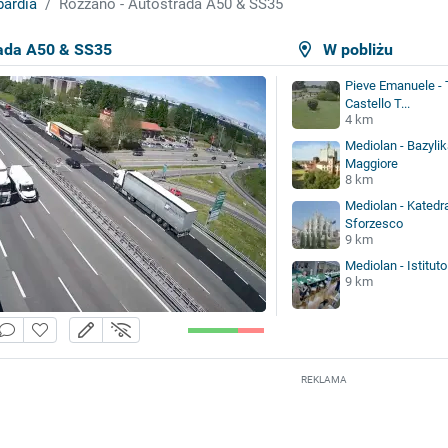
ardia
Rozzano - Autostrada A50 & SS35
rada A50 & SS35
W pobliżu
Pieve Emanuele - 
Castello T...
4 km
Mediolan - Bazyli
Maggiore
8 km
Mediolan - Katedra
Sforzesco
9 km
Mediolan - Istitut
9 km
REKLAMA