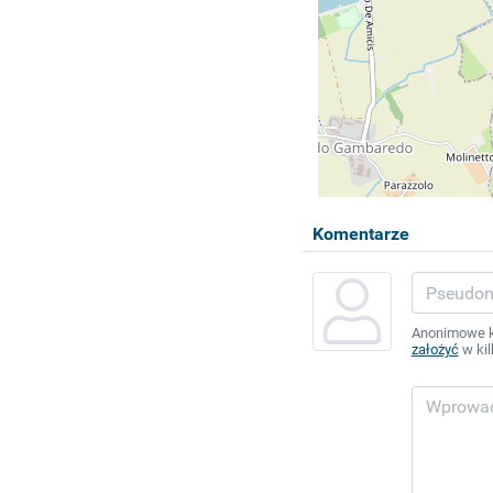
Komentarze
Anonimowe ko
założyć
w kil