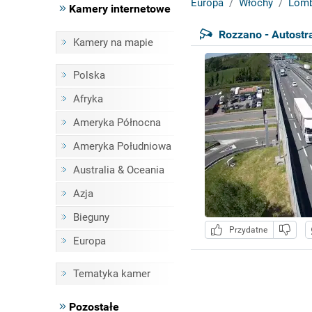
Europa
Włochy
Lomb
Kamery internetowe
Rozzano - Autost
Kamery na mapie
Polska
Afryka
Ameryka Północna
Ameryka Południowa
Australia & Oceania
Azja
Bieguny
Przydatne
Europa
Tematyka kamer
Pozostałe