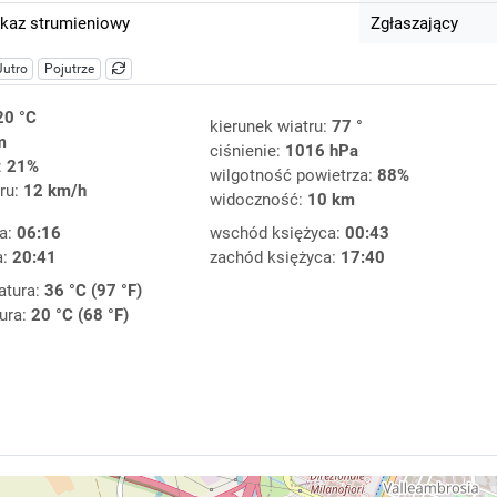
kaz strumieniowy
Zgłaszający
Jutro
Pojutrze
20 °C
kierunek wiatru:
77 °
m
ciśnienie:
1016 hPa
:
21%
wilgotność powietrza:
88%
ru:
12 km/h
widoczność:
10 km
a:
06:16
wschód księżyca:
00:43
a:
20:41
zachód księżyca:
17:40
atura:
36 °C (97 °F)
ura:
20 °C (68 °F)