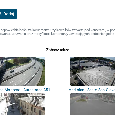
Dodaj
 odpowiedzialności za komentarze Użytkowników zawarte pod kamerami, w post
wania, usuwania oraz modyfikacji komentarzy zawierających treści niezgodne 
Zobacz także
no Monzese - Autostrada A51
Mediolan - Sesto San Giova
(Tangen...
Autostra...