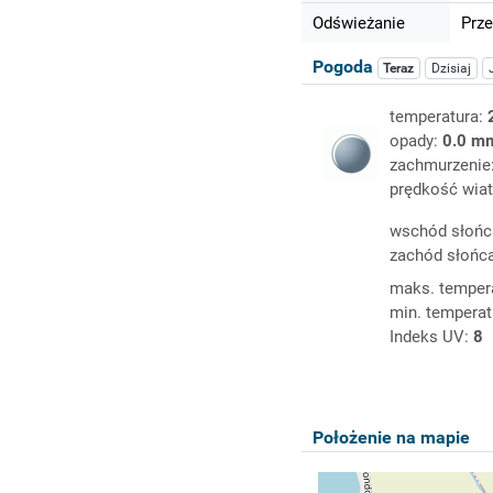
Odświeżanie
Prze
Pogoda
Teraz
Dzisiaj
temperatura:
opady:
0.0 m
zachmurzenie
prędkość wiat
wschód słońc
zachód słońc
maks. temper
min. temperat
Indeks UV:
8
Położenie na mapie