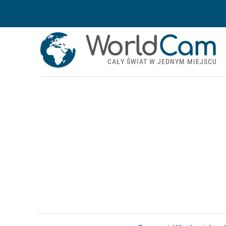
World
Cam
CAŁY ŚWIAT W JEDNYM MIEJSCU