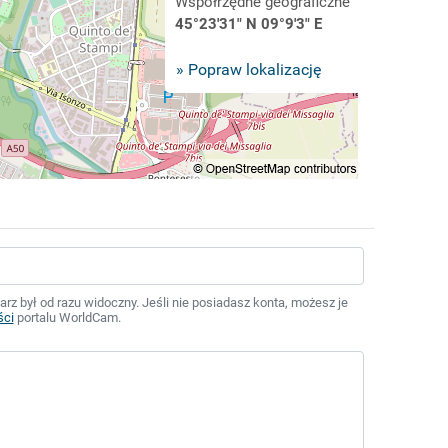
Współrzędne geograficzne
45°23'31" N 09°9'3" E
» Popraw lokalizację
z był od razu widoczny. Jeśli nie posiadasz konta, możesz je
ści
portalu WorldCam.