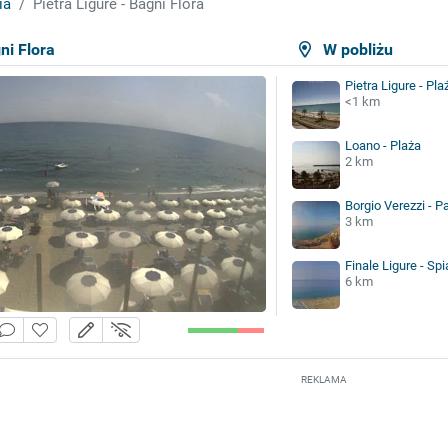
ia
Pietra Ligure - Bagni Flora
ni Flora
W pobliżu
Pietra Ligure - Pla
<1 km
Loano - Plaża
2 km
Borgio Verezzi - 
3 km
Finale Ligure - Sp
6 km
REKLAMA