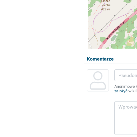
Komentarze
Anonimowe ko
założyć
w kil