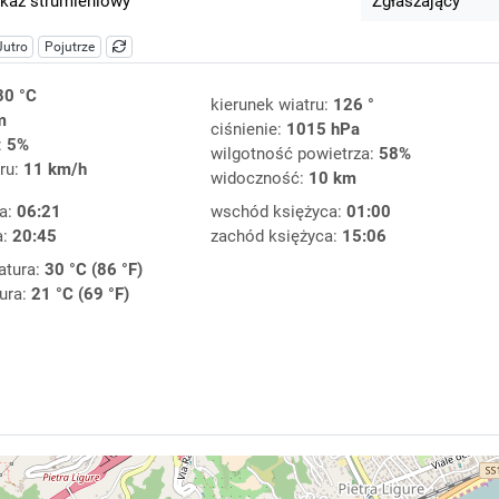
kaz strumieniowy
Zgłaszający
Jutro
Pojutrze
30 °C
kierunek wiatru:
126 °
m
ciśnienie:
1015 hPa
:
5%
wilgotność powietrza:
58%
ru:
11 km/h
widoczność:
10 km
a:
06:21
wschód księżyca:
01:00
a:
20:45
zachód księżyca:
15:06
atura:
30 °C (86 °F)
ura:
21 °C (69 °F)