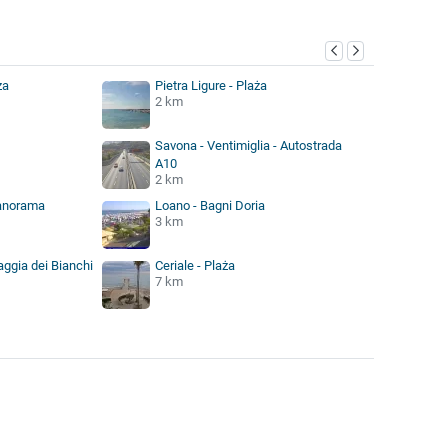
ża
Pietra Ligure - Plaża
2 km
Savona - Ventimiglia - Autostrada
A10
2 km
Panorama
Loano - Bagni Doria
3 km
iaggia dei Bianchi
Ceriale - Plaża
7 km