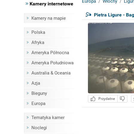
Europa
Włochy
Ligur
Kamery internetowe
Pietra Ligure - Bag
Kamery na mapie
Polska
Afryka
Ameryka Północna
Ameryka Południowa
Australia & Oceania
Azja
Bieguny
Przydatne
Europa
Tematyka kamer
Noclegi