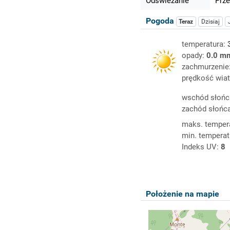
Odświeżanie
Prze
Pogoda
Teraz
Dzisiaj
temperatura:
opady:
0.0 m
zachmurzenie
prędkość wiat
wschód słońc
zachód słońc
maks. temper
min. temperat
Indeks UV:
8
Położenie na mapie