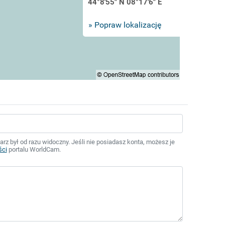
44°8'55" N 08°17'6" E
» Popraw lokalizację
z był od razu widoczny. Jeśli nie posiadasz konta, możesz je
ści
portalu WorldCam.