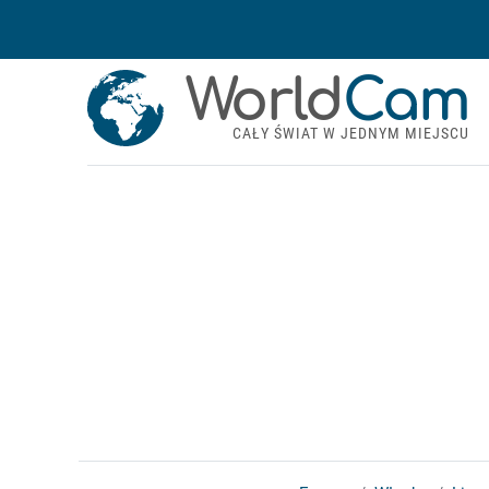
World
Cam
CAŁY ŚWIAT W JEDNYM MIEJSCU